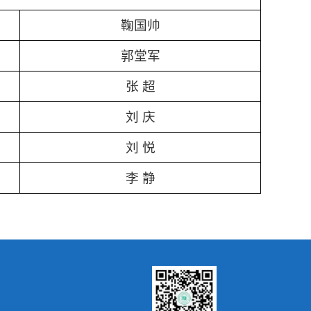
鞠国帅
郭堂军
张 超
刘 庆
刘 悦
李 静