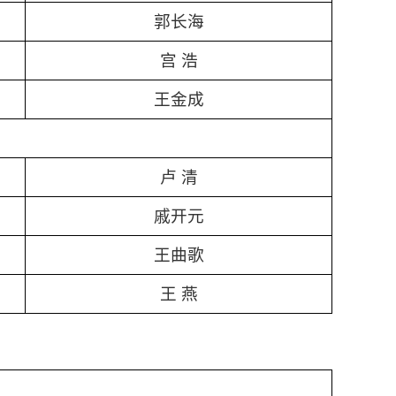
郭长海
宫 浩
王金成
卢 清
戚开元
王曲歌
王 燕