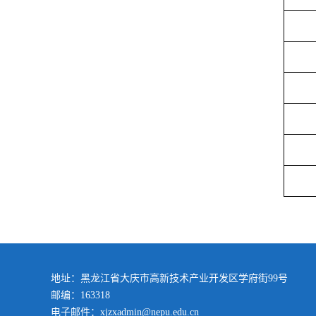
地址：黑龙江省大庆市高新技术产业开发区学府街99号
邮编：163318
电子邮件：xjzxadmin@nepu.edu.cn