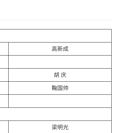
高新成
胡 庆
鞠国帅
梁明光