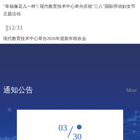
“幸福像花儿一样”| 现代教育技术中心举办庆祝“三八"国际劳动妇女节
主题活动
04/13
2025
12/31
2025
关于开通东北石油大学CARSI电子资源及“浙大先生”Deepseek校外访问
服务的通知
现代教育技术中心举办2026年迎新年联欢会
通知公告
More
03
一
30