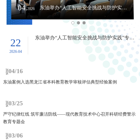
2026
04.
东油举办“人工智能安全挑战与防护实践”专题讲座
2026
关于联通公司光纤割接的通知
30
东油举办“人工智能安全挑战与防护实践”专题讲座
22
校园网用户：接中国联通大庆分公司通知，拟于2026
2026-03
年4月2日00:00—06:00（周四）进行光纤割接施工。
2026-04
割接期间将造成校园网络中断，业务系统受影响暂停
03/13
2026
服务，割接完成后网络将恢复正常。请校园网用户提
04/16
前做好科研、教学及学习安排，带来不便，敬请谅
2026
关于安全使用 OpenClaw应用及防范风险的通知
解。现代教育技术中心2026年3月30日
东油案例入选黑龙江省本科教育教学审核评估典型经验案例
08/28
2025
03/25
2026
关于组织参加2025年全国师生数字素养提升实践活动（第二十九届教
师活动）的通知
严守纪律红线 筑牢廉洁防线——现代教育技术中心召开科研经费警示
教育专题会
05/09
2025
03/06
2026
关于征集网上办事流程建设需求的通知