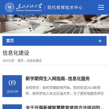
首页
信息化建设
当前位置：
首页
->
信息化建设
新学期师生入网指南--信息化服务
09
全校师生：新的学期即将开始，热烈欢迎2024新老
2024-09
师、新同学加入东北石油大学。为了更好地服务师生
的校园生活，东北石油大学现代教育技术中心特推出
东油信息化服务指南，希望全校师生通过服务指南尽
关于开展新建智慧教室使用方法培训的通知