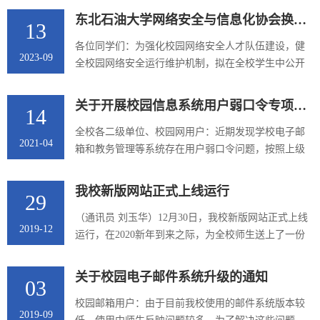
捷的功能，经学校研究决定，从2023年11月13日起正
东北石油大学网络安全与信息化协会换届选拔公告
13
式上线试运行。现将有关事宜通知如下：
各位同学们：为强化校园网络安全人才队伍建设，健
2023-09
全校园网络安全运行维护机制，拟在全校学生中公开
选拔东北石油大学网络安全与信息化协会2023-2024学
年度工作人员，现将有关事宜通知如下：一、岗位设
关于开展校园信息系统用户弱口令专项治理工作的通知
14
置理事（1名）团支书（1名）副理事（2名）宣传部部
长（1名）技术部部长（1名）秘书部部长（1名）活动
全校各二级单位、校园网用户：近期发现学校电子邮
2021-04
策划部部长（1名）二、报名条件政治面貌应当为中共
箱和教务管理等系统存在用户弱口令问题，按照上级
党员或共青团员，理想信念坚定，热爱和拥护中国共
有关部门要求,为增强校园网络安全防护能力，提升师
产党，具有强烈的爱国意识...
生网络安全意识，有效防范和抵御安全风险隐患，避
我校新版网站正式上线运行
29
免因弱密码导致个人信息泄露，切实保障信息系统稳
定运行和数据安全。现对全校各类信息系统（网站）
（通讯员 刘玉华）12月30日，我校新版网站正式上线
2019-12
管理员账号和用户登录账号等开展弱密码专项治理工
运行，在2020新年到来之际，为全校师生送上了一份
作，具体工作内容如下：一、对于各类信息系统（网
特别的“礼物”。新版主站首页截图学校网站建设是校
站）的弱密码治理要求1.全面自...
园信息化建设的重要工作，更是广大教职工的热切期
关于校园电子邮件系统升级的通知
03
盼。经学校领导批准，现代教育技术中心于2019年6月
启动了学校网站改版设计工作。经过前期深入调研，
校园邮箱用户：由于目前我校使用的邮件系统版本较
2019-09