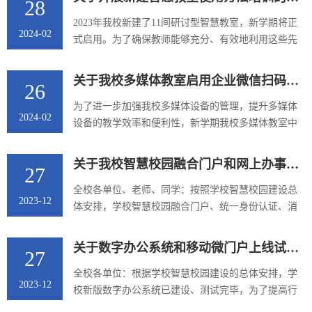
28
享智慧东油服务之便！
2023年我校新建了11间研讨型智慧教室，新学期将正
2024-02
式启用。为了确保教师能够充分、有效地利用这些先
进的智慧教室，使广大师生了解新建智慧教室的基本
构成、功能特点以及操作方法，掌握智慧教室在日常
关于我校多媒体教室启用企业微信扫码上课功能的通知
26
教学中的应用技巧，提高教学效果和学习效率。我们
决定开展一次关于新建智慧教室使用方法的培训活
为了进一步加强我校多媒体设备的管理，提升多媒体
2024-02
动。培训时间：2024年2月29日 14:00培训地点：1H-
设备的教学效率和便利性，新学期我校多媒体教室中
202参加人：所有在智慧教室上课的教师
控平台进行了升级，完成了课表对接，多媒体设备会
现...
在上课前十分钟自动启动，教师进入教室后点击“上
关于我校智慧校园融合门户和网上办事大厅上线试运行的通知
27
课”即可。非上课时间使用多媒体设备，需要使用企业
微信扫码开启设备，请有课教师在开课前去教室测试
全校各单位、老师、同学：按照学校智慧校园建设总
2023-12
本人手机扫码上课功能，如有问题请与现代教育技术
体安排，学校智慧校园融合门户、统一身份认证、消
中心联系。扫码上课流程请详见附件1。第一教学楼联
息中心和应用中心等智慧校园基础信息平台和网上办
系人：郭老师，13359599569...
事大厅平台已建设、测试完毕。为方便师生快捷获取
关于数字办公系统和移动微门户上线试运行的通知
27
信息资源，开展一站式信息服务，实现“网上办、掌上
办”，提升师生日常办事效率，经学校研究决定，从即
全校各单位：根据学校智慧校园建设的总体安排，学
2023-12
日融合门户和网上办事大厅等平台正式上线试运行。
校新版数字办公系统已建设、测试完毕，为了提高行
现将有关事宜通知如下：
政服务事项办理效率，更好发挥数字办公系统高效快