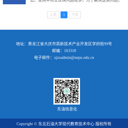
在充分听取各方面意见和建议的基础上，于9月初形成
低，使用中师生反映问题较多，为了解决这些问题，
改版方案，新版主站建设工作正式进入实质性设计阶
提升用户的使用体验，更好地服务于学校教学和科研
段。10月8日，学校召开校...
工作，经与邮件厂家联系对电子邮件系统进行升级。
上页
1
下页
现将升级相关事项...
地址：黑龙江省大庆市高新技术产业开发区学府街99号
邮编：163318
电子邮件：xjzxadmin@nepu.edu.cn
东油信息化
Copyright
© 东北石油大学现代教育技术中心 版权所有