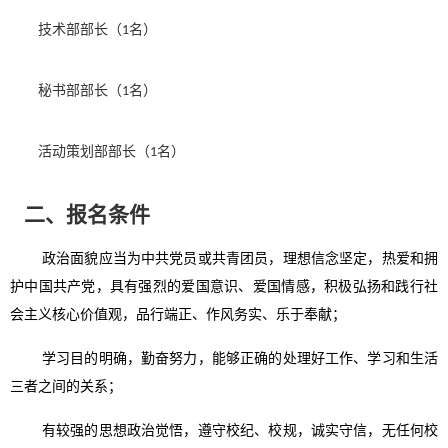
技术
部部长（
名）
1
秘书部
部长（
名）
1
活动策划
部部长（
名）
1
二、
报名条件
政治面貌应当为中共党员或共青团员，理想信念坚定，热爱和拥
护中国共产党，具有强烈的爱国意识、爱国情感，积极弘扬和践行社
会主义核心价值观，品行端正、作风务实、乐于奉献；
学习目的明确，勤奋努力，能够正确的处理好工作、学习和生活
三者之间的关系；
有较强的思想政治觉悟，遵守校纪、校规，诚实守信，无任何校