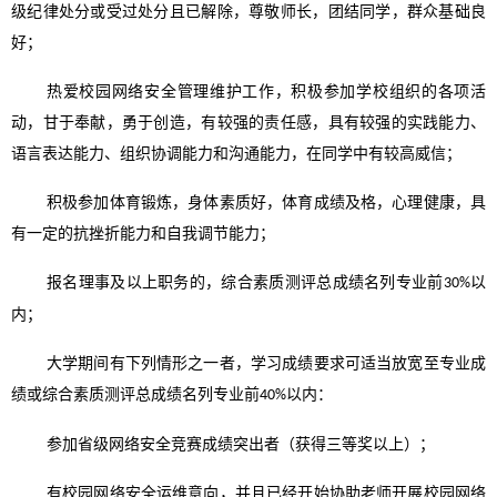
级纪律处分或受过处分且已解除，尊敬师长，团结同学，群众基础良
好；
热爱
校园网络安全管理维护
工作，积极参加学校组织的各项活
动，甘于奉献，勇于创造，有较强的责任感，具有较强的实践能力、
语言表达能力、组织协调能力和沟通能力，在同学中有较高威信；
积极参加体育锻炼，身体素质好，体育成绩及格，心理健康，具
有一定的抗挫折能力和自我调节能力；
报名
理事
及以上职务的，综合素质测评总成绩名列专业前
以
30%
内；
大学期间有下列情形之一者，学习成绩要求可适当放宽至专业成
绩或综合素质测评总成绩名列专业前
以内：
4
0%
参加省级
网络安全
竞赛成绩突出者（获得
三等奖
以上）；
有
校园网络安全运维
意向，并且已经开始
协助老师开展校园网络