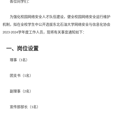
各位同学们：
为强化
校园
网络
安全
人才队伍建设，健全
校园网络安全运行维护
机制，
拟在全校学生中公开选拔东北石油大学网络安全与信息化协会
学年度工作人员，现将有关事宜通知如下：
2
0
23
-202
4
一、
岗位设置
理事
（
名）
1
团支书
（
名）
1
副理事
（
名）
2
宣传部
部长（
名）
1