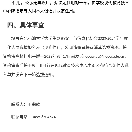
任用。公示无异议后，对决定任用的干部，由学校
现代教育技术
中心
院指定专人同本人谈话并决定任用。
四、
具体事宜
填写东北石油大学
大学生
网络安全与信息化协会
学年度
2023-2024
工作人员选拔报名表（见附件），发现造假者将取消其选拔资格。将
资格审查材料电子版于
年
月
日前发送
，
2023
9
17
nepuwlaq
@
nepu.edu.cn
资格审查后将
于
月
日前在现代教育技术中心主页
公布符合条件人选
9
18
名单并发布下一轮选拔通知。
联系人：
王曲歌
联系电话：
0459-6504574