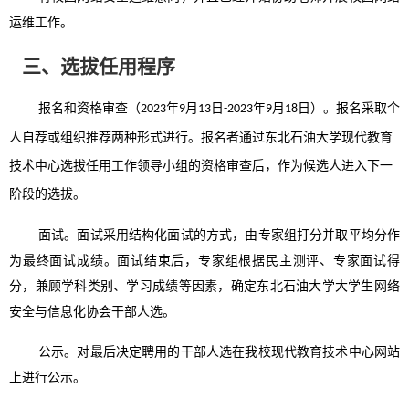
运维工作
。
三、
选拔任用程序
报名和资格审查（
年
月
日
年
月
日）。报名采取个
2023
9
13
-2023
9
18
人自荐或组织推荐两种形式进行。报名者通过东北石油大学
现代教育
技术中心
选拔任用工作领导小组的资格审查后，作为候选人进入下一
阶段的选拔。
面试。面试采用结构化面试的方式，由专家组打分并取平均分作
为最终面试成绩。面试结束后，专家组根据民主测评、专家面试得
分，兼顾学科类别、学习成绩等因素，确定东北石油大学
大学生网络
安全与信息化协会
干部人选。
公示。对最后决定聘用的干部人选在我校
现代教育技术中心
网站
上进行公示。