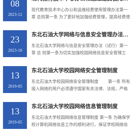
08
采用中间件和数据库建议使用国产正版品牌），产品
保障长时间授权和质保服务，满足日常升级和原厂服
现代教育技术中心办公和运维经费使用管理办法第一
2023-12
务系统应用服务和数据库建议不放在一台服务器。2.
章 总则第一条 为了更好地加强经费管理，提高经费使
按照“谁建设、谁使用、谁负责”的原则，各部门做好
用效益，规范办事流程，结合中心实际情况制定本办
信息系统日常安全运维，信...
法。第二章 经费管理原则第二条 严格执行学校的财务
东北石油大学网络与信息安全管理办法（试行）
23
管理制度，自觉接受财务部门和审计部门的监督检
查。第三条 各项经费开支实行“先申请，后使用”的管
东北石油大学网络与信息安全管理办法（试行）第一
2023-10
理办法。未经批准的费用开支，不予批准核销报销。
章 总 则第一条为切实加强校园网络信息安全管理工
第四条 各项经费专款专用，不得随意挪用。第五条 单
作，提高网络与信息安全防护能力和水平，规范网络
批次申请经费预算超过1...
信息服务和个人上网行为，充分发挥校园网的信息传
东北石油大学校园网络安全管理制度
13
播功能、教育服务功能和对外宣传功能，促进校园网
健康发展，依照《中华人民共和国网络安全法》《中
东北石油大学校园网络安全管理制度 第一条 所有
2019-05
华人民共和国计算机信息网络国际联网安全保护管理
接入网络的用户必须遵守国家有关法律、法规，严格
办法》《中华人民共和国计算机信息系统安全保护条
执行安全保密制度，并对所提供的信息负责。任何单
例》《中华人民共和国互联网信...
位和个人不得利用连网计算机从事危害城域网及校园
东北石油大学校园网络信息管理制度
13
网防火墙、路由...
东北石油大学校园网络信息管理制度 第一条 为确保学
2019-05
校计算机网络信息工作的顺利进行，保证学校网络信
息工作的顺利开展，依据《互联网信息服务管理办法