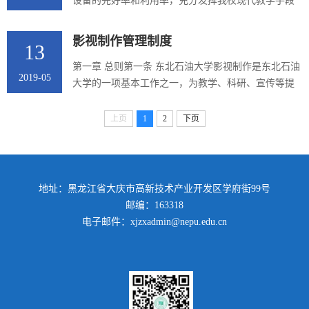
外环境情况，室内温度和湿度，空调是否正常运行。
设备的完好率和利用率，充分发挥我校现代教学手段
③机房网络和服务器系统运行情况，是否发生故障，
的作用，保证一线教学的顺利、有序进行，特制定本
动态环境监测系统是否有告警，...
条例。第2条 使用多媒体教室、语言室及各类扩音教
影视制作管理制度
13
室，实行“...
第一章 总则第一条 东北石油大学影视制作是东北石油
2019-05
大学的一项基本工作之一，为教学、科研、宣传等提
供电视片的制作。为保障电视片的制作能够按学校的
发展规划，依据教学、科研和宣传的需要， 进一步加
上页
1
2
下页
强电视片制作的...
地址：黑龙江省大庆市高新技术产业开发区学府街99号
邮编：163318
电子邮件：xjzxadmin@nepu.edu.cn