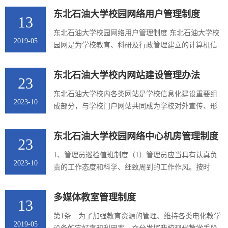
》、《中华人民共和国计算机信息系统安全保护条
东北石油大学校园网络用户管理制度
13
例》和《中华人民...
东北石油大学校园网络用户管理制度 东北石油大学校
2019-05
园网是为学校教育、科研及行政管理建立的计算机信
息网络，其目的是利用先进的计算机和网络通信技
术，实现校内计算机互联和信息资源的共享。校园网
东北石油大学校内网站建设管理办法
23
用户包括学校教学...
东北石油大学校内各类网站是学校信息化建设重要组
2023-10
成部分，与学校门户网站共同成为学校对外宣传、形
象展示、信息交流的主要途径，承载了学校信息与价
值传递的重要职责，向外界展现学校综合实力和育人
东北石油大学校园网络中心机房管理制度
23
特色。为贯彻落实学校信息化建设的有关规划与建设
内容，进一步规范校内网站建设管理，提高网站系统
1、管理员巡检值班制度（1）管理员应当具有认真负
2023-10
安全性，满足学校教学、科研、管理的需求，结合学
责的工作态度和科学、细致周到的工作作风。按时
校实际情况，特制定本管理办法。第一条东北石油大
上、下班，坚守岗位，确保网络运行正常。（2）巡检
学校内网站是指学校党政管理机...
人员务必按照每日早8点晚8点“一日两检”的巡检模式
多媒体教室管理制度
13
做好巡检工作，并在巡检记录本上如实作如下记录:①
机房UPS供电系统是否正常，是否中断过。②机房内
第1条 为了加强教育资源的管理、维持各类电化教学
2019-05