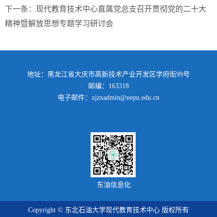
下一条：
现代教育技术中心直属党总支召开贯彻党的二十大
精神暨解放思想专题学习研讨会
地址：黑龙江省大庆市高新技术产业开发区学府街99号
邮编：163318
电子邮件：xjzxadmin@nepu.edu.cn
东油信息化
Copyright
© 东北石油大学现代教育技术中心 版权所有