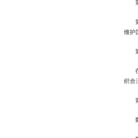
维护
织合