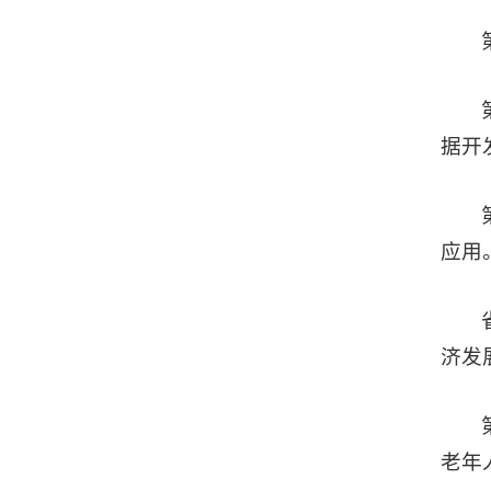
据开
应用
济发
老年