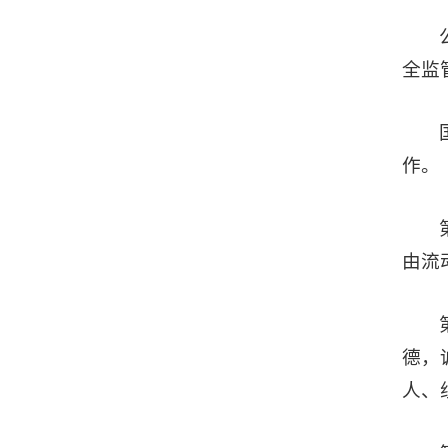
全监
作。
由流
德，
人、