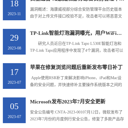
18
洞类型-代码执行-标签-关键漏洞、在野利用、影响十
万级、0day漏洞-危险等级-高危（CVSS 3.X：8.8）-补
漏洞概述：海康威视部分综合安防管理平台历史版本
2023-11
丁或解决方案-目前官方已发布安全更新，建议用户尽
由于对上传文件接口校验不足，攻击者可以将恶意文
快升级至最新版本。
件上传到平台，导致获取服务权限或服务异常。 影响
版本和修复版本：（如升级失败，可点击 在线客服 获
TP-Link智能灯泡漏洞曝光，用户WiFi密码易被窃取
29
取帮助）受影响的平台受影响版本号iVMS-8700V2.0.0
- V2.9.2iSecure CenterV1.0.0 - V1.7.0 修复方案获取途
研究人员近日在TP-Link Tapo L530E智能灯泡和
2023-08
径：详细修复方案请联系海康威视当地技术支持。 联
TP-Link Tapo应用程序中发现了4个漏洞，攻击者可以
系渠道：关于海康威视产品和解决方案的安全问题，
利用这些漏洞窃取目标的WiFi密码。TP-Link Tapo
可通过 hsrc@hikvision....
L530E是包括亚马逊在内的多个市场上最畅销的智能灯
苹果在修复浏览问题后重新发布零日补丁
17
泡。TP-link Tapo是一款智能设备管理应用程序，在
Google Play上拥有1000万安装量 。官方表示将很快对
Apple使用RSR补丁来解决影响iPhone、iPad和Mac设
2023-07
应用程序和灯泡固件进行修复，研究人员建议用户将
备的安全问题，并快速修补主要操作系统版本之间的
设备与关键网络隔离，使用最新的可用固件更新和配
攻击中主动利用的漏洞。参考链接：
套应用程序版本，并使用M...
https://www.bleepingcomputer.com/news/apple/apple-re-
Microsoft发布2023年7月安全更新
05
releases-zero-day-patch-after-fixing-browsing-
issue/#google_vignett
安全公告编号:CNTA-2023-00107月12日，微软发布了
2023-07
2023年7月份的月度例行安全公告，修复了多款产品存
在的130个安全漏洞。修复了Windows 11、Windows