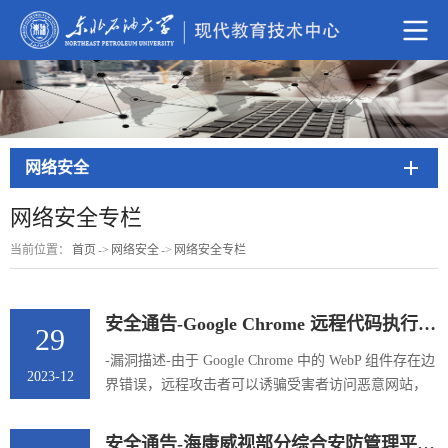
网络安全
网络安全专栏
当前位置：
首页
->
网络安全
->
网络安全专栏
安全通告-Google Chrome 远程代码执行漏洞
29
-漏洞描述-由于 Google Chrome 中的 WebP 组件存在边
2023-12
界错误，远程攻击者可以诱骗受害者访问恶意网站，
触发基于堆的缓冲区溢出并在目标系统上执行任意代
码。-漏洞编号-QVD-2023-21923、CVE-2023-4863-漏
安全通告-海康威视部分综合安防管理平台产品存在任意文件上传漏洞