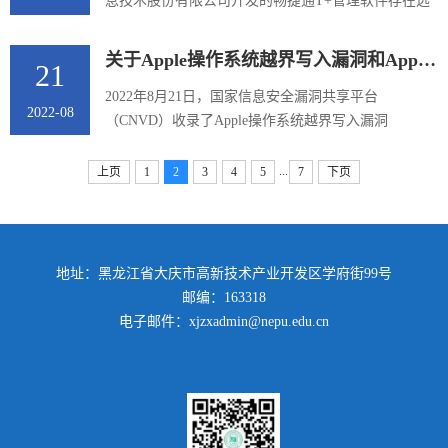
响的单位和用户立即升级到最新版本。一、漏洞情况
息技术股份有限公司开发的畅捷通T+管理软件存在远
分析Joomla是由Open Source Matters开源组织研发和维
程代码执行漏洞，未经身份验证的攻击者利用该漏洞
护的知名内容管理系统（CMS），它...
可在目标服务器上传恶意文件，进而控制服务器执行
关于Apple操作系统越界写入漏洞和Apple WebKit越界写入漏洞的安全公告
21
任意代码。已有大量使用该软件的用户因此漏洞遭勒
索病毒攻击。鉴于漏洞危害较大，请排查本行业、本
2022年8月21日，国家信息安全漏洞共享平台
2022-08
部门是否使用了受漏洞影响的畅捷通T+软件，参考处
（CNVD）收录了Apple操作系统越界写入漏洞
置建议，及时采取安全加固措施，防止发生安全事
（CNVD-2022-58457，对应CVE-2022-32894）和Apple
件。 影响范围：版本小...
WebKit越界写入漏洞（CNVD-2022-58458，对应CVE-
...
上页
1
2
3
4
5
7
下页
2022-32893）。目前苹果公司已发布更新版本修复上
述漏洞，CNVD建议受影响用户及时升级到最新版本。
一、漏洞情况分析iOS是由苹果公司开发的移动操作系
统，iPadOS是苹果公司基于IOS开发的移动端操作系
地址：黑龙江省大庆市高新技术产业开发区学府街99号
统，Mac OS是苹果开发的运行于Macintosh系列的...
邮编：163318
电子邮件：xjzxadmin@nepu.edu.cn