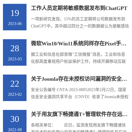
10、Windows Server 2022和Windows Server 2008等产
工作人员定期将敏感数据发布到ChatGPT
19
品的漏洞。利用上述漏洞，攻击者可进行欺骗，绕过
安全功能限制，获取敏感信息，提升权限，执行远程
一项新研究发现，15%的员工定期将公司数据发布到
2023-06
代码，或发起拒绝服务攻击等。CNVD提醒广大
ChatGPT中，其中超过四分之一的数据被认为是敏感信
Microsoft用户尽快下载补丁更新，避免引发漏洞相关
息，这使他们的雇主面临安全漏洞的风险。参考链
的网络安全事件。CVE编号公告标题...
接：https://cybernews.com/security/workers-regularly-
微软Win10/Win11系统同样存在Pixel手机漏洞：可部分还原已修剪图片
28
post-sensitive-data-into-chatgpt
据工业和信息化部官微“工信微报”消息，工业和信息
2023-03
化部高度重视用户权益保护工作，持续开展移动互联
网应用程序（App）侵害用户权益专项整治行动，不断
改善 App 应用服务环境。针对“3・15”晚会报道的部分
关于Joomla存在未授权访问漏洞的安全公告
22
破解版 App 违法违规收集用户个人信息问题，立即组
织核查，并依据《个人信息保护法》《电信和互联网
安全公告编号:CNTA-2023-00052023年2月22日，国家
2023-02
用户个人信息保护规定》等有关法律法规要求进行严
信息安全漏洞共享平台（CNVD）收录了Joomla未授权
厉查处。一是组织应用分发平台、电商平台、搜索平
访问漏洞（CNVD-2023-11024，对应CVE-2023-
台第一时间对曝光的“b...
23752）。未经授权的攻击者可远程利用该漏洞获得服
关于用友旗下畅捷通T+管理软件存在远程代码执行漏洞的风险提示
30
务器敏感信息。目前，该漏洞的利用细节和测试代码
已公开，厂商已发布新版本完成修复。CNVD建议受影
各相关单位： 近日，监测发现用友旗下畅捷通信
2022-08