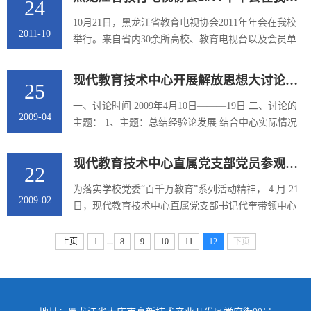
24
前，对灭火现场...
10月21日，黑龙江省教育电视协会2011年年会在我校
2011-10
举行。来自省内30余所高校、教育电视台以及会员单
位的领导和相关人员40多人参加会议。 本次研讨会以
“ 保障信息系统安全，营造健康网络环境 ” 为主题，探
现代教育技术中心开展解放思想大讨论活动情况汇报
25
讨目前环...
一、讨论时间 2009年4月10日―――19日 二、讨论的
2009-04
主题： 1、主题：总结经验论发展 结合中心实际情况
重点讨论了学校五十年发展历程中的好经验、好传
统，认识到现代教育技术中心当前发展中面临的形势
现代教育技术中心直属党支部党员参观铁人纪念馆
22
和困难，进...
为落实学校党委“百千万教育”系列活动精神， 4 月 21
2009-02
日，现代教育技术中心直属党支部书记代奎带领中心
党员参观了铁人王进喜纪念馆，接受了大庆精神、铁
人精神的教育。 在铁人王进喜纪念馆，党员们通过对
...
上页
1
8
9
10
11
12
下页
各展厅图片...